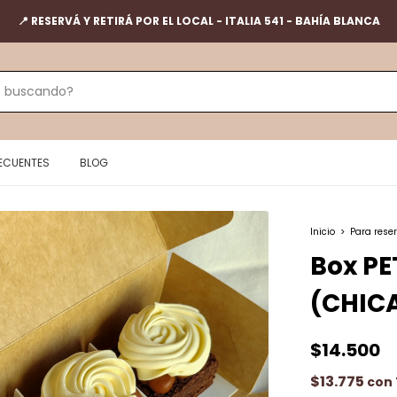
📍 RESERVÁ Y RETIRÁ POR EL LOCAL - ITALIA 541 - BAHÍA BLANCA
ECUENTES
BLOG
Inicio
>
Para rese
Box PE
(CHIC
$14.500
$13.775
con