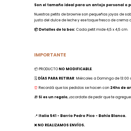
Son el tamaño ideal para un antojo personal o
Nuestros petits de brownie son pequeñas joyas de sab
justo del dulce de leche y ese toque fresco de crema
📦 Detalles de la box:
Cada petit mide 4,5 x 4,5 cm.
IMPORTANTE
📦 PRODUCTO
NO MODIFICABLE
.
🗓️
DÍAS PARA RETIRAR
: Miércoles a Domingo de 13:00 
⏰
Recordá que los pedidos se hacen con
24hs de a
🎁
Si es un regalo
, ¡acordate de pedir que te agregue
📍
Italia 541 - Barrio Pedro Pico - Bahía Blanca.
❌ NO REALIZAMOS ENVÍOS.