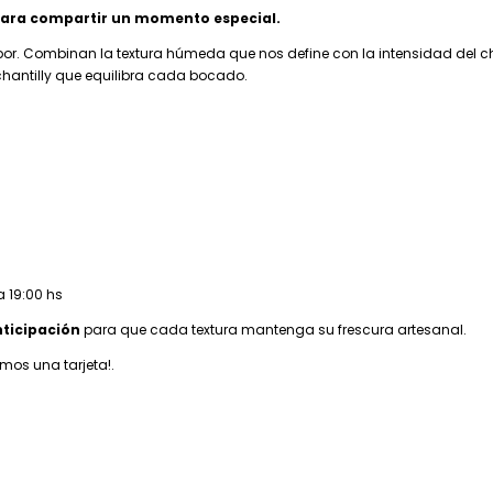
 para compartir un momento especial.
or. Combinan la textura húmeda que nos define con la intensidad del cho
 chantilly que equilibra cada bocado.
a 19:00 hs
nticipación
p
ara que cada textura mantenga su frescura artesanal.
mos una tarjeta!.