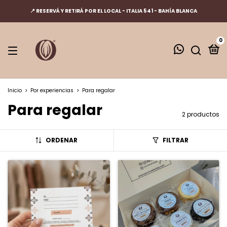
📍 RESERVÁ Y RETIRÁ POR EL LOCAL - ITALIA 541 - BAHÍA BLANCA
0
Inicio
>
Por experiencias
>
Para regalar
Para regalar
2 productos
ORDENAR
FILTRAR